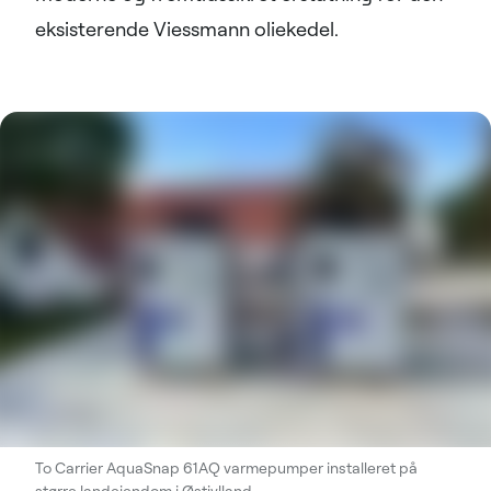
eksisterende Viessmann oliekedel.
To Carrier AquaSnap 61AQ varmepumper installeret på
større landejendom i Østjylland.