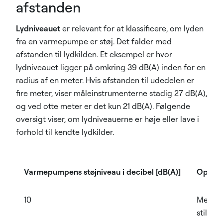
afstanden
Lydniveauet
er relevant for at klassificere, om lyden
fra en varmepumpe er støj. Det falder med
afstanden til lydkilden. Et eksempel er hvor
lydniveauet ligger på omkring 39 dB(A) inden for en
radius af en meter. Hvis afstanden til udedelen er
fire meter, viser måleinstrumenterne stadig 27 dB(A),
og ved otte meter er det kun 21 dB(A). Følgende
oversigt viser, om lydniveauerne er høje eller lave i
forhold til kendte lydkilder.
Varmepumpens støjniveau i decibel [dB(A)]
Opfatt
10
Meget
stille