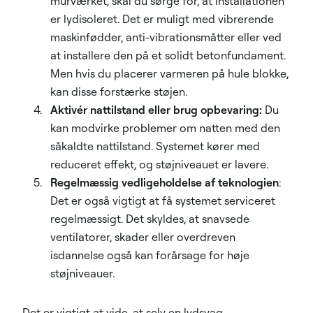
murværket, skal du sørge for, at installationen
er lydisoleret. Det er muligt med vibrerende
maskinfødder, anti-vibrationsmåtter eller ved
at installere den på et solidt betonfundament.
Men hvis du placerer varmeren på hule blokke,
kan disse forstærke støjen.
Aktivér nattilstand eller brug opbevaring:
Du
kan modvirke problemer om natten med den
såkaldte nattilstand. Systemet kører med
reduceret effekt, og støjniveauet er lavere.
Regelmæssig vedligeholdelse af teknologien
:
Det er også vigtigt at få systemet serviceret
regelmæssigt. Det skyldes, at snavsede
ventilatorer, skader eller overdreven
isdannelse også kan forårsage for høje
støjniveauer.
Det er vigtigt at vide, at selv en lydsvag