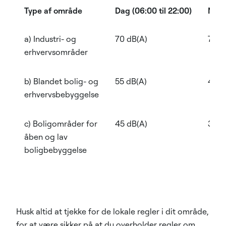
Type af område
Dag (06:00 til 22:00)
Nat (
a) Industri- og
70 dB(A)
70 d
erhvervsområder
b) Blandet bolig- og
55 dB(A)
40 d
erhvervsbebyggelse
c) Boligområder for
45 dB(A)
35 d
åben og lav
boligbebyggelse
Husk altid at tjekke for de lokale regler i dit område,
for at være sikker på at du overholder regler om