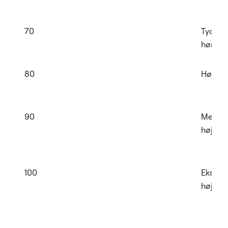
70
Tydelig
hørbar
80
Højt
90
Meget
højt
100
Ekstre
højt