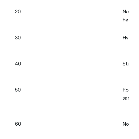
20
Næpp
hørbar
30
Hviske
40
Stille
50
Rolig
samtal
60
Normal